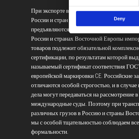
При экспорте в Россию или импорте в Гер
Deny
России и стран Восточной Европы в некот
предъявляются особые требования к серти
России и странах Восточной Европы импор
товаров подлежит обязательной комплекс
сертификации, по результатам которой выд
называемый сертификат соответствия ГОСТ
европейской маркировки CE. Российские з
отличаются особой строгостью, и в случае
дела могут передаваться на рассмотрение в
международные суды. Поэтому при транс
различных грузов в Россию и страны Вос
мы с особой тщательностью соблюдаем вс
формальности.