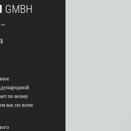
M
GMBH
 –
в
нное
ждународной
ает по всему
м вас по всем
ного