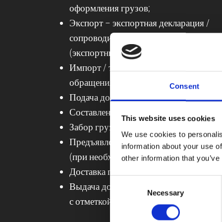
оформления грузов;
Экспорт – экспортная декларация /
сопроводительный документ (состав
(экспортный товаросопроводительный
Импорт / таможенное оформление дл
обращения товаров;
Consent
Подача документов на выдачу разреш
Составление контрольной документац
This website uses cookies
Забор груза
We use cookies to personalis
Предъявление товаров для таможенно
information about your use of
(при необходимости)
other information that you’ve
Доставка груза получателю
Consent
Выдача документа, подтверждающего 
Necessary
Selection
с отметкой о вывозе товара