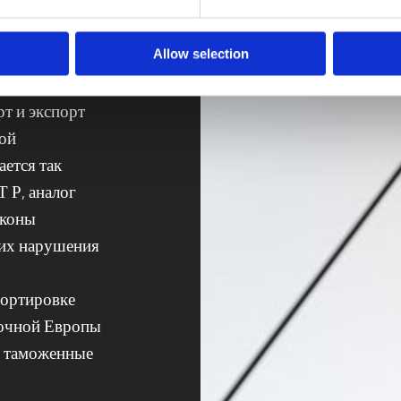
манию из
Allow selection
орых случаях
фикации. В
т и экспорт
ной
ается так
 Р, аналог
аконы
 их нарушения
портировке
точной Европы
е таможенные